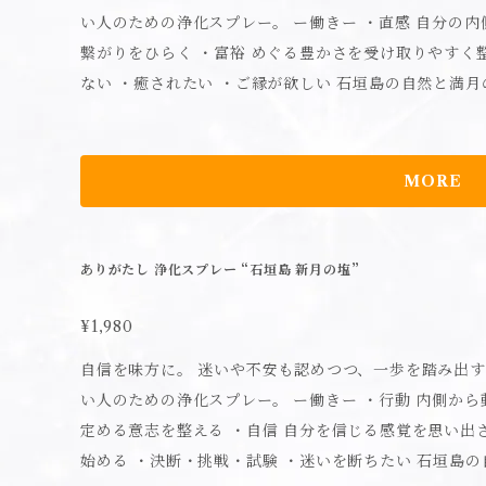
い人のための浄化スプレー。 ー働きー ・直感 自分の内側の感覚に気づく ・ご縁 人や出来事との
繋がりをひらく ・富裕 めぐる豊かさを受け取りやすく整える ーこんなときにー ・自
ない ・癒されたい ・ご縁が欲しい 石垣島の自然と満月のエネルギーを感じる塩が、 こわばった
気持ちをほどき、安心感と温かさに包まれる感覚へと整える。 ＜石垣島 満月の塩＞ 石
しか入れない聖域の海から満月の時に汲み上げた、月のエネル
法】 お清めしたい場所にスプレーしてください。 【使用上の注意】 ●本品は化粧品ではありま
MORE
せん。人やペットに向けて使用しないでください。●本
知症の方等の誤飲に注意してください。誤飲した場合は
日光のあたるところに保管しないでください。●変色や
ありがたし 浄化スプレー “石垣島 新月の塩”
してスプレーしないでください。●自然由来成分を使用
る場合がありますが、品質には問題ありません。●使用
¥1,980
レーが押されると中身が出てしまいますので、保管・持ち運び
自信を味方に。 迷いや不安も認めつつ、一歩を踏み出す勇気を後押し。 
水、エタノール、ミネラル塩、抗菌剤 【内容量】20mL
い人のための浄化スプレー。 ー働きー ・行動 内側から動き出す力を引き出す ・決断 進む方向を
定める意志を整える ・自信 自分を信じる感覚を思い出させる ーこんなときにー ・新
始める ・決断・挑戦・試験 ・迷いを断ちたい 石垣島の自然と新月のリズムを感じる塩が、 意志