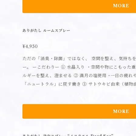
される希少ミネラル。 高い浸透力と保持力で、足さずに肌を
MORE
法】 洗顔後、目を閉じ顔から20cmほど離して、顔ま
後、てのひらでなじませます。 【使用上の注意】 ●肌に異常が生じていないかよく注意して使用
してください。●肌に合わない時、使用中に赤み、はれ
ありがたし ルームスプレー
等の異常が出た時、日光があたって同様の異常が出た時
ださい。使い続けると症状が悪化することがあります。
¥4,950
さい。●目に入らないようにしてください。また目に入
ただの「消臭・除菌」ではなく、 空間を整え、気持ち
い。●衣服等につけないでください。しみになる場合が
ー。 ーこだわりー ① 水晶入り ・空間や物にこもった重たい気配・停滞感をリセット ・場のエネ
所、直射日光のあたる場所には 保管しないでください
ルギーを整え、澄ませる ② 満月の塩使用 ･一日の疲れや、人から受けた影響を洗い流す ･空間を
管しないでください。●本品は飲み物ではありません。
「ニュートラル」に戻す働き ③ サトウキビ由来（植物由来） ・自然由来で人・動物・空間に優
ください。●自然由来成分を使用しているため、稀に沈
しい ・化学的な刺激臭がなく、安心して使える ④ フランキンセンス精油配合 ･古くから神聖な浄
時期により香りや質感が若干異なる場合がありますが、品質には問
化の香りとして使われてきた精油 ･抗菌作用があり、空
BG、グリセリン、ジグリセリン、アロエベラ葉エキス
ラや緊張を鎮める －利用シーン－ ・普段の消臭除菌に ・気分転換 リフレッシュ ・帰宅後、人の
MORE
ステロールズ、セラミドEOP、セラミドNG、セラミド
気を受けたと感じたとき ・寝る前の空間リセット ・安眠促進など 【使用方法】
ン、PCA-Na、乳酸Na、PCA、セリン、アラニン、
るストッパーを回してOPENの位置に合わせてください。
オニン、アルギニン、プロリン、ビスグリセリルアスコ
体的に少し湿り気をおびる程度にスプレーしてください