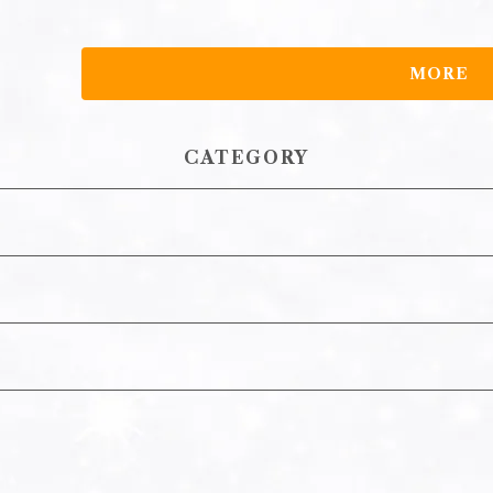
を整え、前向きに考えられる状態へと整える。 ＜石垣島 新月の塩＞ 石垣島のユタしか入れない
聖域の海から新月の時に汲み上げた、月のエネルギーが入った特別な塩。 
たい場所にスプレーしてください。 【使用上の注意】 ●本品は化粧品ではありません。人やペッ
MORE
トに向けて使用しないでください。●本品は飲み物では
飲に注意してください。誤飲した場合は医師に相談して
CATEGORY
ころに保管しないでください。●変色やシミになる恐れ
ないでください。●自然由来成分を使用しているため、
すが、品質には問題ありません。●使用後は吐出口をよ
と中身が出てしまいますので、保管・持ち運びの際はご注意ください。 【
ル、ミネラル塩、抗菌剤 【内容量】20mL