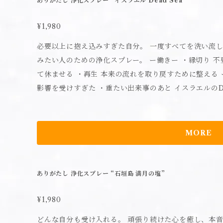
ありがたし 浄化スプレー “イスラエル Dead Sea”
コウジュ油、ニガリ、シクロヘキサン-1,4-ジカルボン酸
から50cm以上離し、家具や家電製品、床にかからないようス
添ヒマシ油、クエン酸Na、クエン酸、ポリソルベート60、フェノ
注意】 ●本品は化粧水は飲み物ではありません。人や
¥1,980
0ml
本品は飲み物ではありません。誤飲した場合は医師に相
必要以上に抱え込みすぎた自分。 一度すべてを洗い流し、ゼロ地点へ
水で洗い流し、医師に相談してください。●床や家具な
みたい人のための浄化スプレー。 ー働きー ・縁切り 不要な縁や感情を断ち切る ・休息 心を緩め
き取ってください。すべりやすくなったりシミになる場
て休ませる ・再生 本来の流れを取り戻すために整える ーこんなときにー ・かなり疲れている ・
届かないところで使用・保管してください。●高温多湿
影響を受けすぎた ・重たい出来事のあと イスラエルのDead Sea由来の塩が、 張りついた重さを
●変色やシミになる恐れがあるため、1ヶ所に集中して
解き、心と空間を静かな状態へ導く。 【使用方法】 お清めしたい場所にスプレーしてください。
コンロなど火気付近では使用しないでください。●自然
【使用上の注意】 ●本品は化粧品ではありません。人
に濁り・オリや変色が生じる場合がありますが、品質に
●本品は飲み物ではありません。お子様や認知症の方等
MORE
製品＞ 皮革・人工皮革・毛皮・和服・毛・絹・レーヨ
合は医師に相談してください。●高温多湿・日光のあた
維や水洗い不可の表示のあるもの、防水・撥水などの特
色やシミになる恐れがあるため、1ヶ所に集中してスプ
目立たないところで試してから使用してください。※衣
使用しているため、稀に沈殿物や変色が生じる場合があ
ありがたし 浄化スプレー “石垣島 満月の塩”
【成分】 水、エタノール、天然石 （水晶）、フランキンセ
使用後は吐出口をよく拭いてください。スプレーが押さ
量】150mL
管・持ち運びの際はご注意ください。 【成分】 水、エタノール、ミネラル塩、抗菌剤 【内容量】
¥1,980
20mL
どんな自分も受け入れる。 頑張り続けた心を癒し、本音で生きる在り