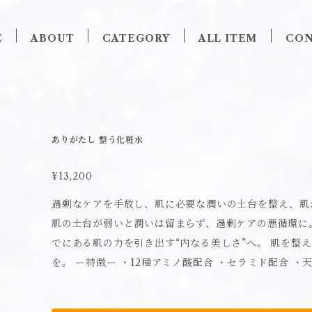
E
ABOUT
CATEGORY
ALL ITEM
CON
ありがたし 整う化粧水
¥13,200
過剰なケアを手放し、肌に必要な潤いの土台を整え、肌
肌の土台が弱いと潤いは留まらず、過剰ケアの悪循環に。
でにある肌の力を引き出す“内なる美しさ”へ。 肌を整えると同時に、自分自身を信じ直す時間
を。 ー特徴ー ・12種アミノ酸配合 ・セラミド配合 ・天然由来の海洋ミネラル配合 ・角質層まで
届く ・肌の自立を促す ・素肌力ケア ・べたつかない
ト設計 ーこだわりー 石垣島の海洋ミネラルオイルは、ユタしか入れない聖域の海から僅かに抽出