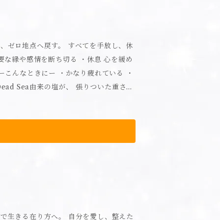
ビスエトキシジグリコール、PEG-40水
プレーしてください。 【使用上の
キシエタノール 【内容量】20
ペットに向けて使用しないでください。●
談してください。●目に入った場合は流
戻す。 すべてを手放し、休
ど布製品以外に付着した場合はすぐに拭
合があります。●お子様やペットの手の
・直射日光を避けて保管してください。
スプレーしないでください。●ストーブや
由来成分を使用しているため、稀に液体
やペットに向けて使用しないでください。
は問題ありません。 ＜使えない衣類・布
の誤飲に注意してください。誤飲した場
ン・アセテート・キュプラなど水に弱い繊
るところに保管しないでください。●変
殊加工品、色落ちの恐れのあるものは、
レーしないでください。●自然由来成分を
類によりシミや変色の恐れがあります。
りますが、品質には問題ありません。●
ンス精油、ミネラル塩、抗菌剤 【内容
れると中身が出てしまいますので、保
方へ。 自分を愛し、整えた