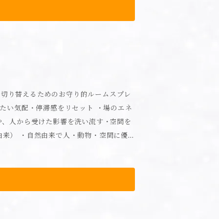
支え本来の機能を整える。 【使用方
たは乾燥の気になる部分にスプレーした
、かゆみ、刺激、色抜け(白斑等)や黒ずみ
は使用を中止し、皮フ科医へ相談してく
●肌に異常がある時は使用しないでくだ
ったときは、ただちに洗い流してくださ
を切り替えるためのお守り的ルームスプレ
あります。●極端に高温または低温の場
。●お子様やペットの手の届くところに保
お子様や認知症の方等の誤飲に注意して
殿物や変色が生じる場合があります。また
題ありません。 【成分】 水、
間を清潔に保つ ･心を落ち着かせ、イライ
、ヒアルロン酸Na、水添レシチン、フィト
NP、セラミドAG、セラミドAP、ベタイ
 レバーの下にあ
グリシン、グルタミン酸、リシンHCL、トレ
対象物から20~30cm離して、表面が全
ルビン酸、ヘキサペプチド－33、ニュウ
。 空間に向けて使用する場合は壁や天井