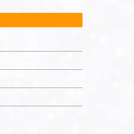
【使用方法】 お清めし
ありません。お子様や認知症の方等の誤
ください。●高温多湿・日光のあたると
があるため、1ヶ所に集中してスプレーし
稀に沈殿物や変色が生じる場合がありま
く拭いてください。スプレーが押される
成分】 水、エタノー