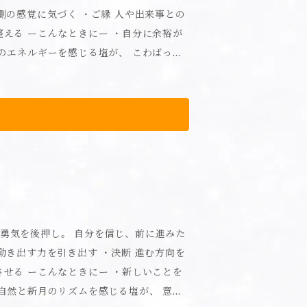
分に余裕が
垣島のユタ
ギーが入った特別な塩。 【使用方
品は飲み物ではありません。お子様や認
医師に相談してください。●高温多湿・
シミになる恐れがあるため、1ヶ所に集中
しているため、稀に沈殿物や変色が生じ
後は吐出口をよく拭いてください。スプ
の際はご注意ください。 【成分】
自分を信じ、前に進みた
しいことを